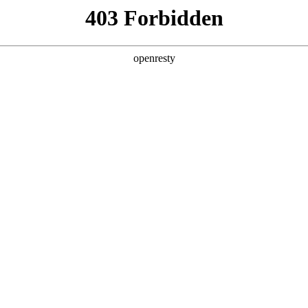
产品及服务
行业解决方案
合作伙伴
投资者关系
工智能+”规模化落地推动产业重构
2026 / 05 / 06
，《经济日报》在《“人工智能+”规模化落地推动产业重构》一文中指出
调用量已突破140万亿，两年间增长超千倍。面对这场技术洪流，如
“AI for Process”理念，公司2026年Q1营收达405.6亿元
发算力需求暴涨，企业AI应用已完成关键一跃：从边缘化的对话工具